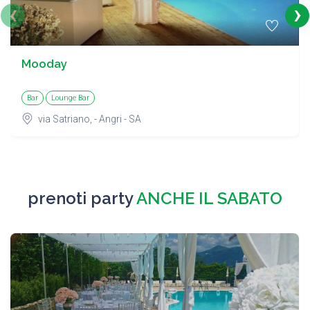
‹
›
Mooday
Bar
Lounge Bar
via Satriano, - Angri - SA
prenoti party
ANCHE IL SABATO