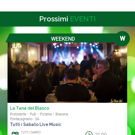
Prossimi
EVENTI
W
WEEKEND
La Tana del Blasco
-
-
-
Ristorante
Pub
Pizzeria
Braceria
Pontecagnano - SA
Tutti i Sabato Live Music
TUTTI I SABATO
21:00