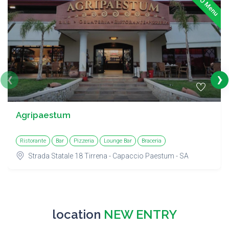
PROMO Menu
‹
›
Agripaestum
Ristorante
Bar
Pizzeria
Lounge Bar
Braceria
Strada Statale 18 Tirrena - Capaccio Paestum - SA
location
NEW ENTRY