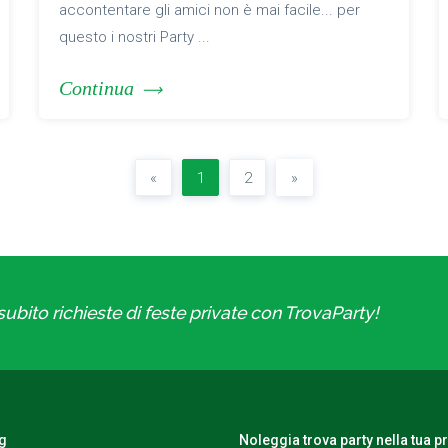
accontentare gli amici non è mai facile... per
questo i nostri Party ...
Continua
«
1
2
»
ubito richieste di feste private con TrovaParty!
og
Noleggia trova party nella tua p