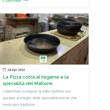
Continua
04 Apr 2022
La Pizza cotta al tegame e la
specialità del Mallone.
I salernitani scelgono la Valle Dell’Irno per
gustare al meglio delle specialità uniche che
rievocano tradizioni ...