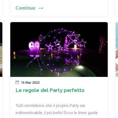
Continua
15 Mar 2022
Le regole del Party perfetto
Tutti vorrebbero che il proprio Party sia
indimenticabile, il più bello! Ecco le linee guida