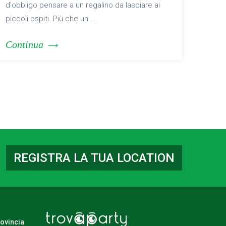
d'obbligo pensare a un regalino da lasciare ai
piccoli ospiti. Più che un ...
Continua
REGISTRA LA TUA LOCATION
rovincia