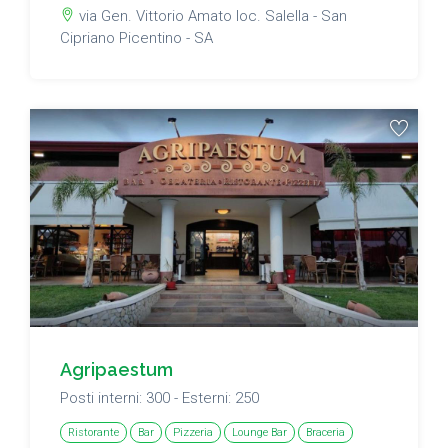
via Gen. Vittorio Amato loc. Salella - San
Cipriano Picentino - SA
Agripaestum
Posti interni: 300 - Esterni: 250
Ristorante
Bar
Pizzeria
Lounge Bar
Braceria