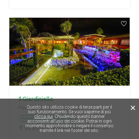
Il Giardiniello
×
Questo sito utilizza cookie di terze parti per il
Posti interni: 200 - Esterni: 200
suo funzionamento. Se vuoi saperne di più
clicca qui
. Chiudendo questo banner
Ristorante
Pizzeria
Braceria
acconsenti all’uso dei cookie. Potrai in ogni
momento approfondire o negare il consenso
Via atrani , 5 - Pontecagnano Faiano - SA
tramite il link nel footer del sito.