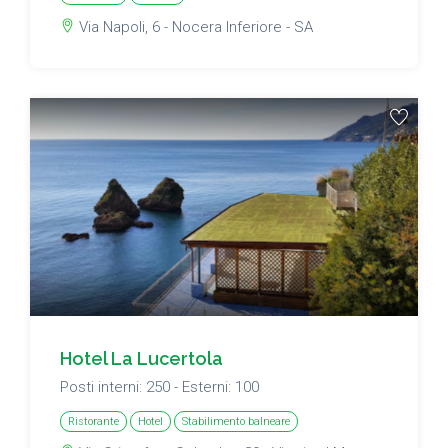
Via Napoli, 6 - Nocera Inferiore - SA
Hotel La Lucertola
Posti interni: 250 - Esterni: 100
Ristorante
Hotel
Stabilimento balneare